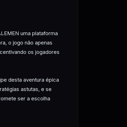
DALEMEN uma plataforma
ra, o jogo não apenas
ncentivando os jogadores
ipe desta aventura épica
atégias astutas, e se
romete ser a escolha