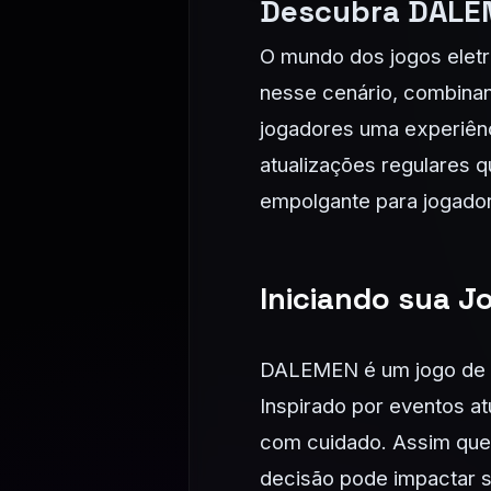
Descubra DALEM
O mundo dos jogos elet
nesse cenário, combinan
jogadores uma experiênc
atualizações regulares
empolgante para jogado
Iniciando sua 
DALEMEN é um jogo de e
Inspirado por eventos a
com cuidado. Assim que 
decisão pode impactar si