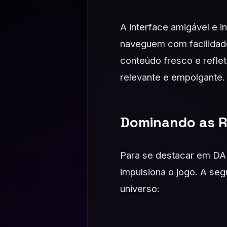
A interface amigável e i
naveguem com facilidade
conteúdo fresco e refle
relevante e empolgante.
Dominando as 
Para se destacar em DA
impulsiona o jogo. A se
universo: