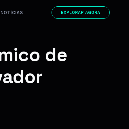
 NOTÍCIAS
EXPLORAR AGORA
âmico de
vador