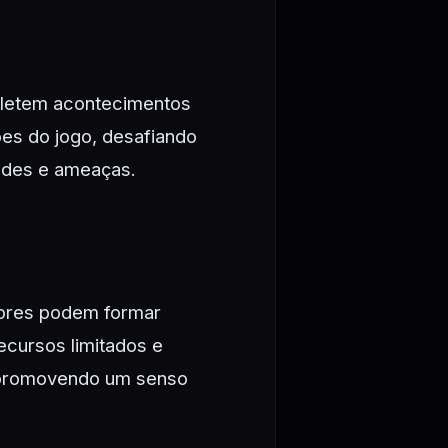
fletem acontecimentos
es do jogo, desafiando
dades e ameaças.
dores podem formar
ecursos limitados e
a, promovendo um senso