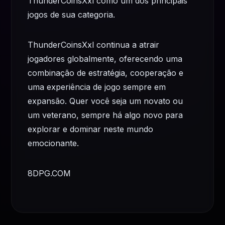
ThunderCoinsXxl como um dos principais
jogos de sua categoria.
ThunderCoinsXxl continua a atrair
jogadores globalmente, oferecendo uma
combinação de estratégia, cooperação e
uma experiência de jogo sempre em
expansão. Quer você seja um novato ou
um veterano, sempre há algo novo para
explorar e dominar neste mundo
emocionante.
8DPG.COM