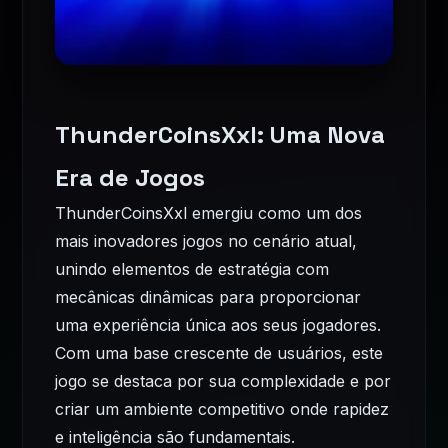
ThunderCoinsXxl: Uma Nova
Era de Jogos
ThunderCoinsXxl emergiu como um dos
mais inovadores jogos no cenário atual,
unindo elementos de estratégia com
mecânicas dinâmicas para proporcionar
uma experiência única aos seus jogadores.
Com uma base crescente de usuários, este
jogo se destaca por sua complexidade e por
criar um ambiente competitivo onde rapidez
e inteligência são fundamentais.