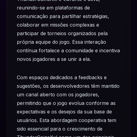
reunindo-se em plataformas de
comunicação para partilhar estratégias,
colaborar em missões complexas e
participar de torneios organizados pela
própria equipe do jogo. Essa interação
contínua fortalece a comunidade e incentiva
novos jogadores a se unir a ela.
Com espaços dedicados a feedbacks e
sugestões, os desenvolvedores têm mantido
um canal aberto com os jogadores,
permitindo que o jogo evolua conforme as
expectativas e os desejos da sua base de
usuários. Esta abordagem cooperativa tem
sido essencial para o crescimento de