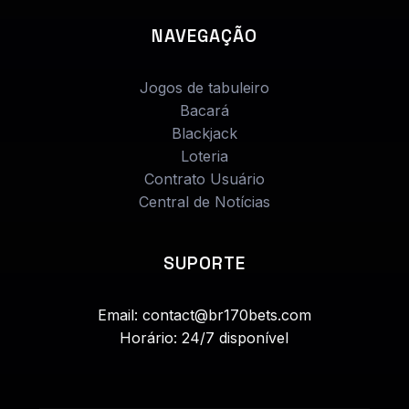
NAVEGAÇÃO
Jogos de tabuleiro
Bacará
Blackjack
Loteria
Contrato Usuário
Central de Notícias
SUPORTE
Email: contact@br170bets.com
Horário: 24/7 disponível