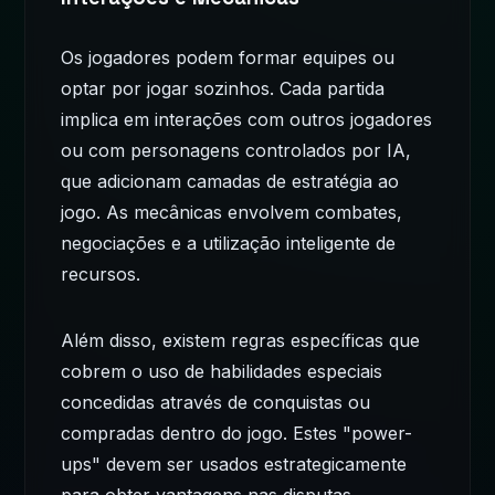
Os jogadores podem formar equipes ou
optar por jogar sozinhos. Cada partida
implica em interações com outros jogadores
ou com personagens controlados por IA,
que adicionam camadas de estratégia ao
jogo. As mecânicas envolvem combates,
negociações e a utilização inteligente de
recursos.
Além disso, existem regras específicas que
cobrem o uso de habilidades especiais
concedidas através de conquistas ou
compradas dentro do jogo. Estes "power-
ups" devem ser usados estrategicamente