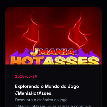
2026-05-30
Explorando o Mundo do Jogo
JManiaHotAsses
Descubra a dinâmica do jogo
JManiaHotAsses, suas regras e como ele