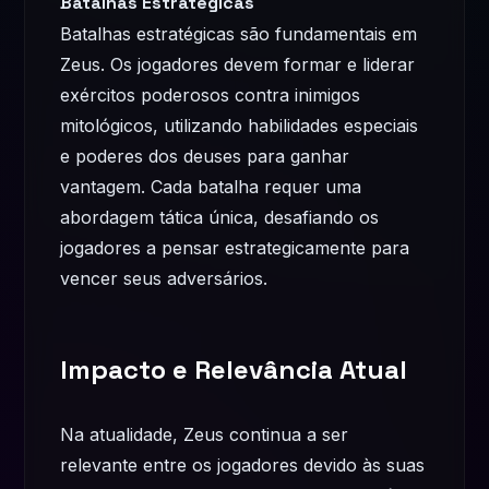
Batalhas Estratégicas
Batalhas estratégicas são fundamentais em
Zeus. Os jogadores devem formar e liderar
exércitos poderosos contra inimigos
mitológicos, utilizando habilidades especiais
e poderes dos deuses para ganhar
vantagem. Cada batalha requer uma
abordagem tática única, desafiando os
jogadores a pensar estrategicamente para
vencer seus adversários.
Impacto e Relevância Atual
Na atualidade, Zeus continua a ser
relevante entre os jogadores devido às suas