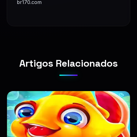
br170.com
Artigos Relacionados