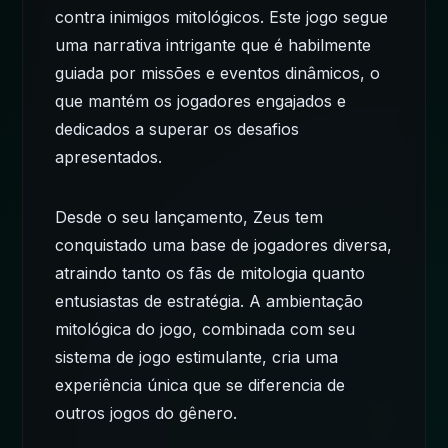
contra inimigos mitológicos. Este jogo segue
uma narrativa intrigante que é habilmente
guiada por missões e eventos dinâmicos, o
que mantém os jogadores engajados e
dedicados a superar os desafios
apresentados.
Desde o seu lançamento, Zeus tem
conquistado uma base de jogadores diversa,
atraindo tanto os fãs de mitologia quanto
entusiastas de estratégia. A ambientação
mitológica do jogo, combinada com seu
sistema de jogo estimulante, cria uma
experiência única que se diferencia de
outros jogos do gênero.