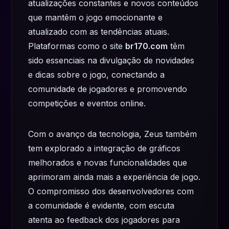
atualizações constantes e novos conteúdos
que mantêm o jogo emocionante e
atualizado com as tendências atuais.
Plataformas como o site
br170.com
têm
sido essenciais na divulgação de novidades
e dicas sobre o jogo, conectando a
comunidade de jogadores e promovendo
competições e eventos online.
Com o avanço da tecnologia, Zeus também
tem explorado a integração de gráficos
melhorados e novas funcionalidades que
aprimoram ainda mais a experiência de jogo.
O compromisso dos desenvolvedores com
a comunidade é evidente, com escuta
atenta ao feedback dos jogadores para