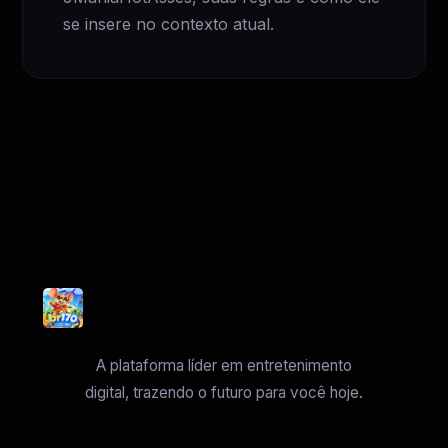
se insere no contexto atual.
A plataforma líder em entretenimento
digital, trazendo o futuro para você hoje.