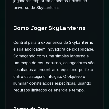
jogadores explorem aspectos únicos do
universo de SkyLanterns.
Como Jogar SkyLanterns
Central para a experiência de
SkyLanterns
é sua abordagem inovadora de jogabilidade.
Começando com uma simples lanterna e
um mapa do céu noturno, os jogadores são
desafiados a encontrar o equilíbrio perfeito
entre estratégia e intuição. O objetivo é
iluminar constelações específicas, usando
recursos limitados de energia e tempo.