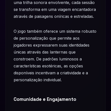
uma trilha sonora envolvente, cada sessão
se transforma em uma viagem encantadora
através de paisagens oníricas e estreladas.
O jogo também oferece um sistema robusto
de personalização que permite aos
jogadores expressarem suas identidades
únicas através das lanternas que
constroem. De padrões luminosos a
características esotéricas, as opções
disponíveis incentivam a criatividade e a
personalização individual.
Comunidade e Engajamento