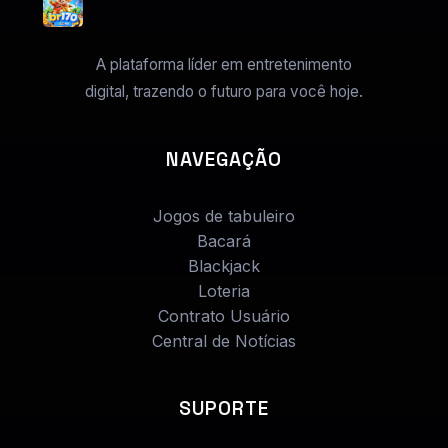
A plataforma líder em entretenimento
digital, trazendo o futuro para você hoje.
NAVEGAÇÃO
Jogos de tabuleiro
Bacará
Blackjack
Loteria
Contrato Usuário
Central de Notícias
SUPORTE