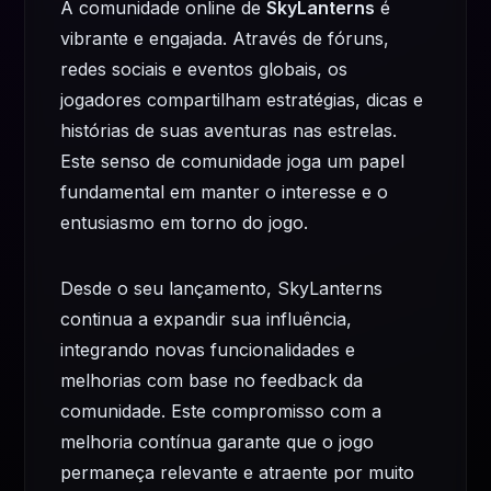
A comunidade online de
SkyLanterns
é
vibrante e engajada. Através de fóruns,
redes sociais e eventos globais, os
jogadores compartilham estratégias, dicas e
histórias de suas aventuras nas estrelas.
Este senso de comunidade joga um papel
fundamental em manter o interesse e o
entusiasmo em torno do jogo.
Desde o seu lançamento, SkyLanterns
continua a expandir sua influência,
integrando novas funcionalidades e
melhorias com base no feedback da
comunidade. Este compromisso com a
melhoria contínua garante que o jogo
permaneça relevante e atraente por muito