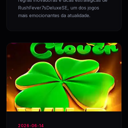
regras inovadoras e dicas estratégicas de
RushFever7sDeluxeSE, um dos jogos
mais emocionantes da atualidade.
2026-06-14