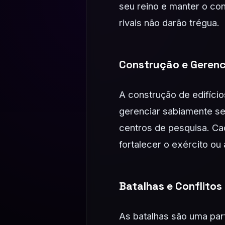
seu reino e manter o con
rivais não darão trégua.
Construção e Geren
A construção de edifíc
gerenciar sabiamente seu
centros de pesquisa. C
fortalecer o exército ou
Batalhas e Conflitos
As batalhas são uma par