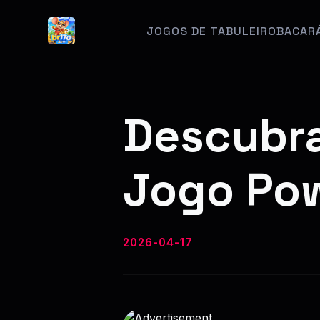
JOGOS DE TABULEIRO
BACAR
Descubr
Jogo Po
2026-04-17