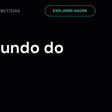
 NOTÍCIAS
EXPLORAR AGORA
Mundo do