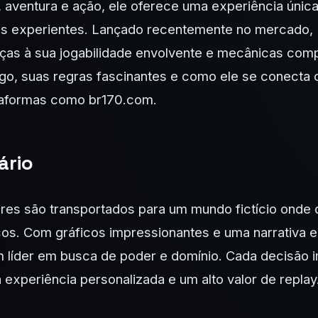
 aventura e ação, ele oferece uma experiência única
es experientes. Lançado recentemente no mercado,
as à sua jogabilidade envolvente e mecânicas compl
ogo, suas regras fascinantes e como ele se conecta
ataformas como br170.com.
ário
s são transportados para um mundo fictício onde 
cos. Com gráficos impressionantes e uma narrativa e
m líder em busca de poder e domínio. Cada decisão 
 experiência personalizada e um alto valor de replay