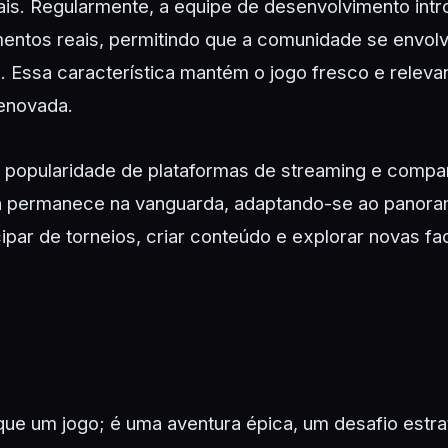
bais. Regularmente, a equipe de desenvolvimento int
entos reais, permitindo que a comunidade se envol
. Essa característica mantém o jogo fresco e releva
renovada.
 popularidade de plataformas de streaming e compar
permanece na vanguarda, adaptando-se ao panorama
cipar de torneios, criar conteúdo e explorar novas f
ue um jogo; é uma aventura épica, um desafio estr