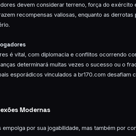
adores devem considerar terreno, força do exército 
s trazem recompensas valiosas, enquanto as derrota
rio.
Jogadores
res é vital, com diplomacia e conflitos ocorrendo c
ianças determinará muitas vezes o sucesso ou o fra
bais esporádicos vinculados a br170.com desafiam 
nexões Modernas
empolga por sua jogabilidade, mas também por co