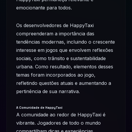
emocionante para todos.
Os desenvolvedores de HappyTaxi
compreenderam a importância das
tendências modernas, incluindo o crescente
interesse em jogos que envolvem reflexões
sociais, como trânsito e sustentabilidade
urbana. Como resultado, elementos desses
temas foram incorporados ao jogo,
refletindo questões atuais e aumentando a
pertinência de sua narrativa.
A Comunidade de HappyTaxi
A comunidade ao redor de HappyTaxi é
vibrante. Jogadores de todo o mundo
compartilham dicas e experiências,