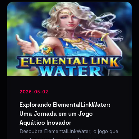
2026-05-02
Explorando ElementalLinkWater:
Uma Jornada em um Jogo
Aquático Inovador
Descubra ElementalLinkWater, o jogo que