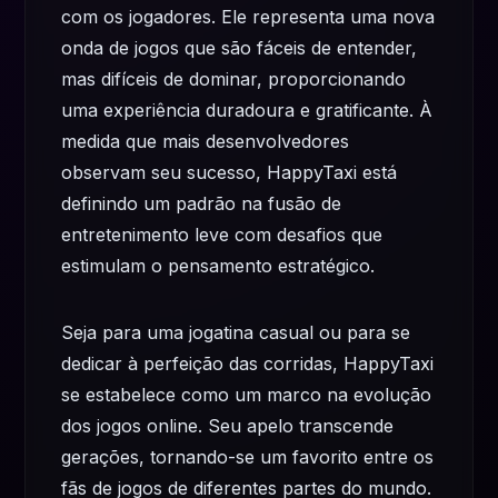
com os jogadores. Ele representa uma nova
onda de jogos que são fáceis de entender,
mas difíceis de dominar, proporcionando
uma experiência duradoura e gratificante. À
medida que mais desenvolvedores
observam seu sucesso, HappyTaxi está
definindo um padrão na fusão de
entretenimento leve com desafios que
estimulam o pensamento estratégico.
Seja para uma jogatina casual ou para se
dedicar à perfeição das corridas, HappyTaxi
se estabelece como um marco na evolução
dos jogos online. Seu apelo transcende
gerações, tornando-se um favorito entre os
fãs de jogos de diferentes partes do mundo.