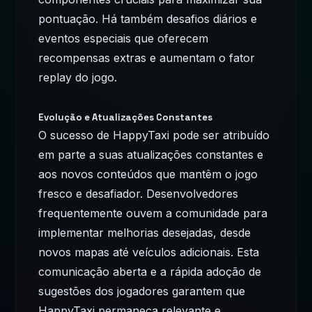
pontuação. Há também desafios diários e
eventos especiais que oferecem
recompensas extras e aumentam o fator
replay do jogo.
Evolução e Atualizações Constantes
O sucesso de HappyTaxi pode ser atribuído
em parte a suas atualizações constantes e
aos novos conteúdos que mantêm o jogo
fresco e desafiador. Desenvolvedores
frequentemente ouvem a comunidade para
implementar melhorias desejadas, desde
novos mapas até veículos adicionais. Esta
comunicação aberta e a rápida adoção de
sugestões dos jogadores garantem que
HappyTaxi permaneça relevante e