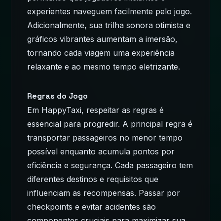
experientes naveguem facilmente pelo jogo.
Adicionalmente, sua trilha sonora otimista e
gráficos vibrantes aumentam a imersão,
tornando cada viagem uma experiência
relaxante e ao mesmo tempo eletrizante.
Regras do Jogo
Em HappyTaxi, respeitar as regras é
essencial para progredir. A principal regra é
transportar passageiros no menor tempo
possível enquanto acumula pontos por
eficiência e segurança. Cada passageiro tem
diferentes destinos e requisitos que
influenciam as recompensas. Passar por
checkpoints e evitar acidentes são
componentes cruciais para maximizar sua