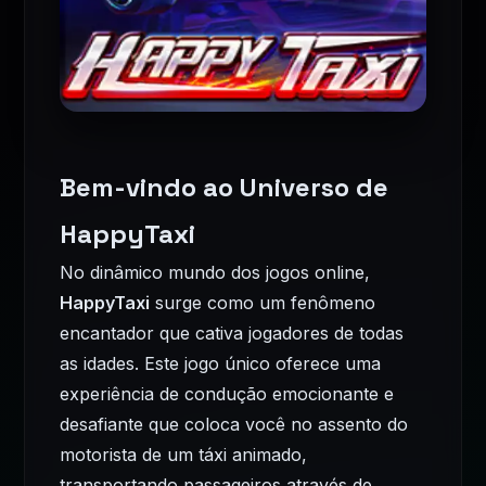
Bem-vindo ao Universo de
HappyTaxi
No dinâmico mundo dos jogos online,
HappyTaxi
surge como um fenômeno
encantador que cativa jogadores de todas
as idades. Este jogo único oferece uma
experiência de condução emocionante e
desafiante que coloca você no assento do
motorista de um táxi animado,
transportando passageiros através de