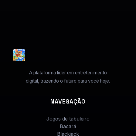
A plataforma líder em entretenimento
digital, trazendo o futuro para você hoje.
NAVEGAÇÃO
Jogos de tabuleiro
Bacará
Blackjack