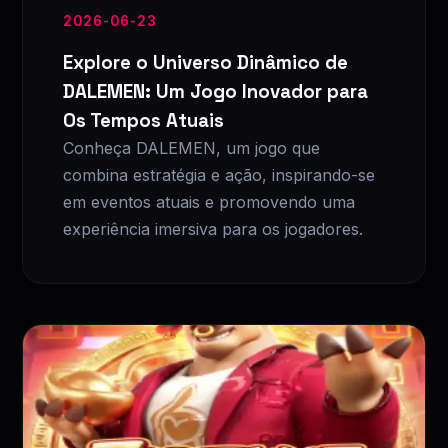
2026-06-23
Explore o Universo Dinâmico de
DALEMEN: Um Jogo Inovador para
Os Tempos Atuais
Conheça DALEMEN, um jogo que
combina estratégia e ação, inspirando-se
em eventos atuais e promovendo uma
experiência imersiva para os jogadores.