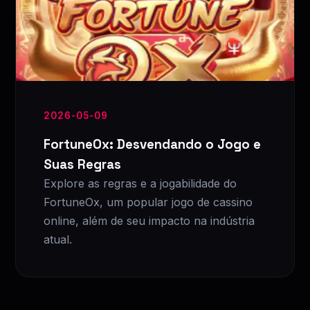
2026-05-09
FortuneOx: Desvendando o Jogo e
Suas Regras
Explore as regras e a jogabilidade do
FortuneOx, um popular jogo de cassino
online, além de seu impacto na indústria
atual.