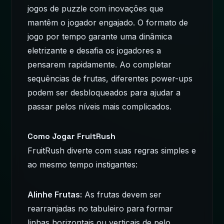
jogos de puzzle com inovações que
mantêm o jogador engajado. O formato de
jogo por tempo garante uma dinâmica
eletrizante e desafia os jogadores a
pensarem rapidamente. Ao completar
sequências de frutas, diferentes power-ups
podem ser desbloqueados para ajudar a
passar pelos níveis mais complicados.
Como Jogar FruitRush
FruitRush diverte com suas regras simples e
ao mesmo tempo instigantes:
Alinhe Frutas:
As frutas devem ser
rearranjadas no tabuleiro para formar
linhas horizontais ou verticais de pelo