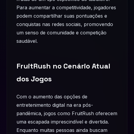
Para aumentar a competitividade, jogadores
podem compartilhar suas pontuações e
conquistas nas redes sociais, promovendo
um senso de comunidade e competição
saudável.
FruitRush no Cenário Atual
dos Jogos
Com o aumento das opções de
entretenimento digital na era pós-
pandêmica, jogos como FruitRush oferecem
uma escapada imprescindível e divertida.
Enquanto muitas pessoas ainda buscam