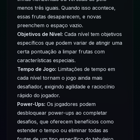
menos três iguais. Quando isso acontece,
essas frutas desaparecem, e novas
preenchem o espaço vazio.
Objetivos de Nível:
Cada nível tem objetivos
específicos que podem variar de atingir uma
certa pontuação a limpar frutas com
características especiais.
Tempo de Jogo:
Limitações de tempo em
cada nível tornam o jogo ainda mais
desafiador, exigindo agilidade e raciocínio
rápido do jogador.
Power-Ups:
Os jogadores podem
desbloquear power-ups ao completar
desafios, que oferecem benefícios como
estender o tempo ou eliminar todas as
frutas de um tipo específico do tabuleiro.