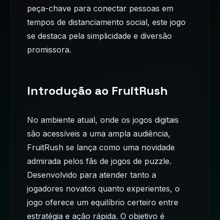
peça-chave para conectar pessoas em
tempos de distanciamento social, este jogo
se destaca pela simplicidade e diversão
promissora.
Introdução ao FruitRush
No ambiente atual, onde os jogos digitais
são acessíveis a uma ampla audiência,
FruitRush se lança como uma novidade
admirada pelos fãs de jogos de puzzle.
Desenvolvido para atender tanto a
jogadores novatos quanto experientes, o
jogo oferece um equilíbrio certeiro entre
estratégia e ação rápida. O objetivo é