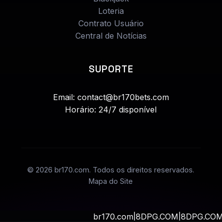
Loteria
Contrato Usuário
Central de Notícias
SUPORTE
Email: contact@br170bets.com
Horário: 24/7 disponível
© 2026 br170.com. Todos os direitos reservados.
Mapa do Site
br170.com
|
8DPG.COM
|
8DPG.COM
|
8DPG.C