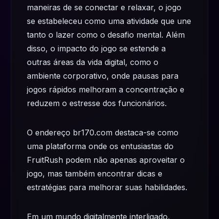
maneiras de se conectar e relaxar, o jogo
se estabeleceu como uma atividade que une
tanto o lazer como o desafio mental. Além
disso, o impacto do jogo se estende a
outras áreas da vida digital, como o
ambiente corporativo, onde pausas para
jogos rápidos melhoram a concentração e
reduzem o estresse dos funcionários.
O endereço br170.com destaca-se como
uma plataforma onde os entusiastas do
FruitRush podem não apenas aproveitar o
jogo, mas também encontrar dicas e
estratégias para melhorar suas habilidades.
Em um mundo digitalmente interligado,