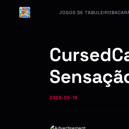
JOGOS DE TABULEIRO
BACAR
CursedC
Sensaçã
2026-05-16