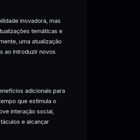
lidade inovadora, mas
tualizações temáticas e
mente, uma atualização
 ao introduzir novos
nefícios adicionais para
tempo que estimula o
ve interação social,
táculos e alcançar