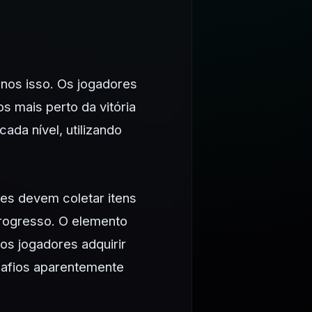
os isso. Os jogadores
s mais perto da vitória
ada nível, utilizando
res devem coletar itens
rogresso. O elemento
os jogadores adquirir
afios aparentemente