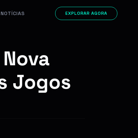
 NOTÍCIAS
EXPLORAR AGORA
 Nova
s Jogos