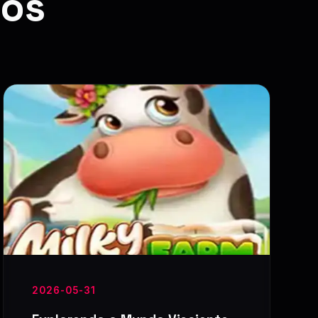
dos
2026-05-31