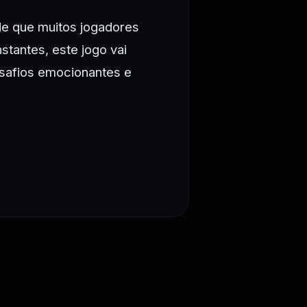
e que muitos jogadores
tantes, este jogo vai
esafios emocionantes e