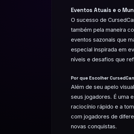
Eventos Atuais e o Mu
O sucesso de CursedCan
também pela maneira com
eventos sazonais que m
especial inspirada em e
níveis e desafios que re
Por que Escolher CursedC
Além de seu apelo visua
seus jogadores. É uma e
raciocínio rápido e a t
com jogadores de difere
novas conquistas.