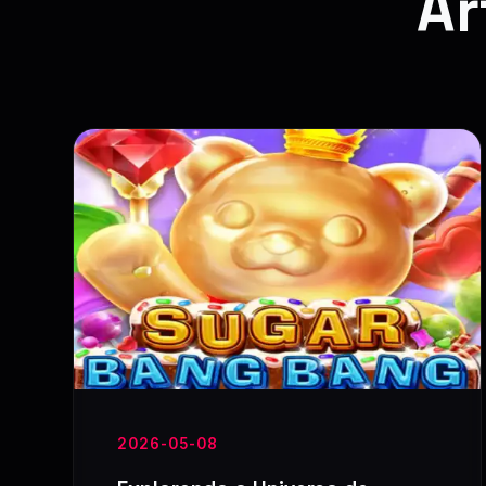
Ar
2026-05-08