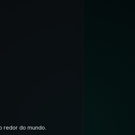
o redor do mundo.