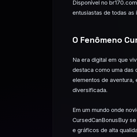
Disponível no br170.com
entusiastas de todas as 
O Fenômeno Cu
Na era digital em que v
destaca como uma das o
elementos de aventura, 
diversificada.
Em um mundo onde novida
CursedCanBonusBuy se po
e gráficos de alta qual