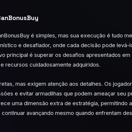
CanBonusBuy
nBonusBuy é simples, mas sua execução é tudo men
ístico e desafiador, onde cada decisão pode levá-lo
ivo principal é superar os desafios apresentados em c
s e recursos cuidadosamente adquiridos.
iretas, mas exigem atenção aos detalhes. Os jogado
ssões e evitar armadilhas que podem ameaçar seu p
rece uma dimensão extra de estratégia, permitindo a
e continuar avançando mesmo quando enfrentam des