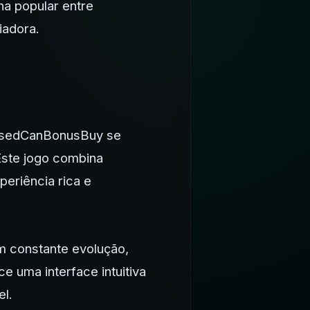
ha popular entre
iadora.
CursedCanBonusBuy se
Este jogo combina
eriência rica e
m constante evolução,
 uma interface intuitiva
el.