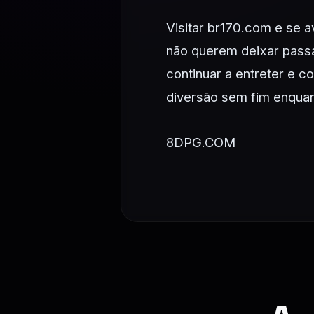
Visitar br170.com e se
não querem deixar passa
continuar a entreter e 
diversão sem fim enqua
8DPG.COM